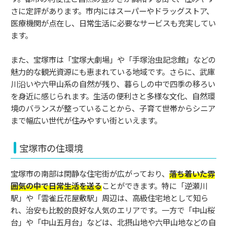
さに定評があります。市内にはスーパーやドラッグストア、
医療機関が点在し、日常生活に必要なサービスも充実してい
ます。
また、宝塚市は「宝塚大劇場」や「手塚治虫記念館」などの
魅力的な観光資源にも恵まれている地域です。さらに、武庫
川沿いや六甲山系の自然が残り、暮らしの中で四季の移ろい
を身近に感じられます。生活の便利さと多様な文化、自然環
境のバランスが整っていることから、子育て世帯からシニア
まで幅広い世代が住みやすい街といえます。
宝塚市の住環境
宝塚市の南部は閑静な住宅街が広がっており、
落ち着いた雰
囲気の中で日常生活を送る
ことができます。特に「逆瀬川
駅」や「雲雀丘花屋敷駅」周辺は、高級住宅地として知ら
れ、治安も比較的良好な人気のエリアです。一方で「中山桜
台」や「中山五月台」などは、北摂山地や六甲山地などの自