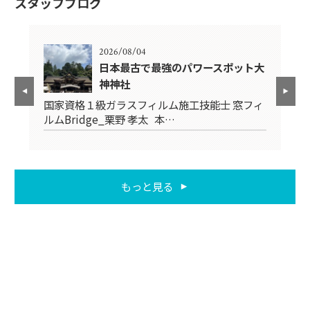
スタッフブログ
2026/08/04
日本最古で最強のパワースポット大
神神社
フィ
国
国家資格１級ガラスフィルム施工技能士 窓フィ
ル
ルムBridge_栗野 孝太 本…
もっと見る