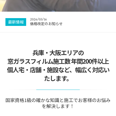
2026/08/06
お盆休暇のお知らせ
2026/03/16
最新情報
価格改定のお知らせ
2026/01/04
新年のご挨拶
兵庫・大阪エリアの
2025/09/27
ボランティア施工させていただきました
窓ガラスフィルム施工数 年間200件以上
2025/08/03
個人宅・店舗・施設など、幅広く対応い
集客サイトでトップランクをいただきました！
たします。
2026/08/06
お盆休暇のお知らせ
国家資格1級の確かな知識と施工でお客様のお悩み
を解決します！