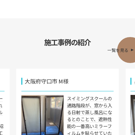
施工事例の紹介
一覧を見る
大阪府守口市 M様
ー
スイミングスクールの
れ
通路階段が、窓から入
ル
る日射で蒸し風呂にな
るとのことで、遮熱性
紹
能の一番高いミラーフ
工
ィルムを貼らせていた