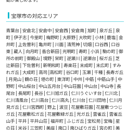
宝塚市の対応エリア
青葉台 | 安倉北 | 安倉中 | 安倉西 | 安倉南 | 旭町 | 泉ガ丘 | 泉
町 | 伊孑志 | 今里町 | 梅野町 | 大原野 | 大吹町 | 小林 | 鹿塩 | 金
井町 | 上佐曽利 | 亀井町 | 川面 | 清荒神 | 切畑 | 口谷西 | 口谷
東 | 蔵人 | 向月町 | 香合新田 | 光明町 | 寿町 | 小浜 | 駒の町 | 御
所の前町 | 御殿山 | 境野 | 栄町 | 逆瀬川 | 逆瀬台 | 桜ガ丘 | 芝
辻新田 | 下佐曽利 | 新明和町 | 寿楽荘 | 末成町 | 末広町 | すみ
れガ丘 | 大成町 | 高司 |高松町 | 谷口町 | 玉瀬 | 千種 | 長寿ガ丘
| 月見山 | 鶴の荘 | 塔の町 | 東洋町 | 中州 | 中筋 | 中筋山手 | 中
野町 | 中山桜台 | 中山五月台 | 中山荘園 | 中山台 | 中山寺 | 長
尾台 | 長尾町 | 長谷 | 仁川旭ガ丘 | 仁川うぐいす台 | 仁川北 |
仁川清風台 | 仁川高台 | 仁川高丸 | 仁川台 | 仁川団地 | 仁川月
見ガ丘 | 仁川宮西町 | 野上 | 波豆 | 花屋敷荘園 | 花屋敷つつじ
ガ丘 | 花屋敷松ガ丘 | 花屋敷緑ガ丘 | 光ガ丘 | 雲雀丘 | 雲雀丘
山手 | 平井 | 平井山荘 | 福井町 | ふじガ丘 | 宝松苑 | 宝梅 | 星
の荘 | 米谷 | 三笠町 | 美座 | 南口 | 南ひばりガ丘 | 宮の町 | 美