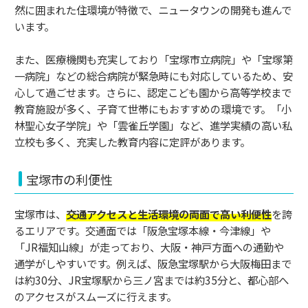
然に囲まれた住環境が特徴で、ニュータウンの開発も進んで
います。
また、医療機関も充実しており「宝塚市立病院」や「宝塚第
一病院」などの総合病院が緊急時にも対応しているため、安
心して過ごせます。さらに、認定こども園から高等学校まで
教育施設が多く、子育て世帯にもおすすめの環境です。「小
林聖心女子学院」や「雲雀丘学園」など、進学実績の高い私
立校も多く、充実した教育内容に定評があります。
宝塚市の利便性
宝塚市は、
交通アクセスと生活環境の両面で高い利便性
を誇
るエリアです。交通面では「阪急宝塚本線・今津線」や
「JR福知山線」が走っており、大阪・神戸方面への通勤や
通学がしやすいです。例えば、阪急宝塚駅から大阪梅田まで
は約30分、JR宝塚駅から三ノ宮までは約35分と、都心部へ
のアクセスがスムーズに行えます。