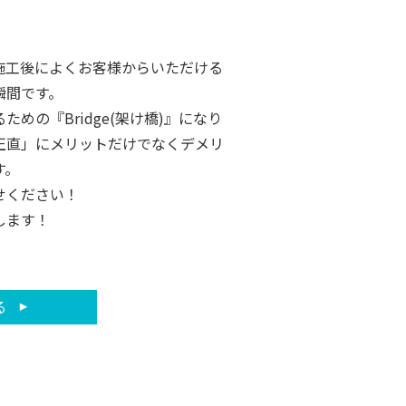
施工後によくお客様からいただける
瞬間です。
めの『Bridge(架け橋)』になり
正直」にメリットだけでなくデメリ
す。
せください！
します！
る