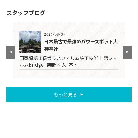
スタッフブログ
2026/08/04
日本最古で最強のパワースポット大
神神社
フィ
国
国家資格１級ガラスフィルム施工技能士 窓フィ
ル
ルムBridge_栗野 孝太 本…
もっと見る