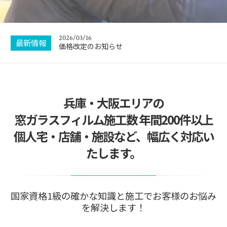
2026/08/06
お盆休暇のお知らせ
2026/03/16
最新情報
価格改定のお知らせ
2026/01/04
新年のご挨拶
兵庫・大阪エリアの
2025/09/27
ボランティア施工させていただきました
窓ガラスフィルム施工数 年間200件以上
2025/08/03
個人宅・店舗・施設など、幅広く対応い
集客サイトでトップランクをいただきました！
たします。
2026/08/06
お盆休暇のお知らせ
国家資格1級の確かな知識と施工でお客様のお悩み
を解決します！