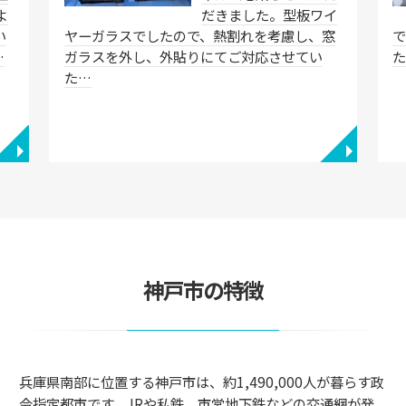
よ
だきました。型板ワイ
い
ヤーガラスでしたので、熱割れを考慮し、窓
…
ガラスを外し、外貼りにてご対応させてい
た…
◥
◥
神戸市の特徴
兵庫県南部に位置する神戸市は、約1,490,000人が暮らす政
令指定都市です。JRや私鉄、市営地下鉄などの交通網が発