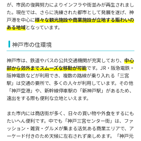
が、市民の復興努力によりインフラや街並みが再生されまし
た。現在では、さらに洗練された都市として発展を遂げ、神
戸港を中心に
様々な観光施設や商業施設が立地する賑わいの
ある地域
となっています。
神戸市の住環境
神戸市は、鉄道やバスの公共交通機関が充実しており、
中心
部から郊外までスムーズな移動が可能
です。JR・阪急電鉄・
阪神電鉄などが利用でき、複数の路線が乗り入れる「三宮
駅」は交通の要所で、多くの人々が利用しています。その他
「神戸空港」や、新幹線停車駅の「新神戸駅」があるため、
遠出をする際も便利な立地といえます。
また市内には商店街が多く、日々の買い物や外食をするにも
たいへん便利です。中でも「神戸三宮センター街」は、ファ
ッション・雑貨・グルメが集まる活気ある商業エリアで、ア
ーケード付きのため天候に左右されず楽しめます。「神戸元