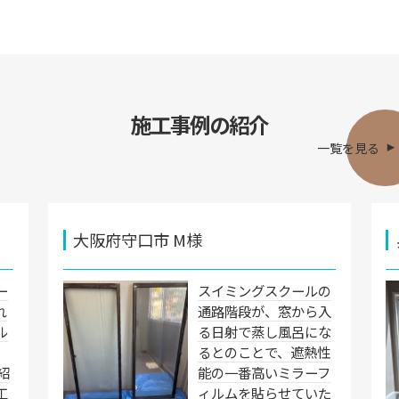
施工事例の紹介
一覧を見る
大阪府守口市 M様
ー
スイミングスクールの
れ
通路階段が、窓から入
ル
る日射で蒸し風呂にな
るとのことで、遮熱性
紹
能の一番高いミラーフ
工
ィルムを貼らせていた