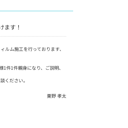
続けます！
フィルム施工を行っております、
様1件1件親身になり、ご説明、
相談ください。
栗野 孝太