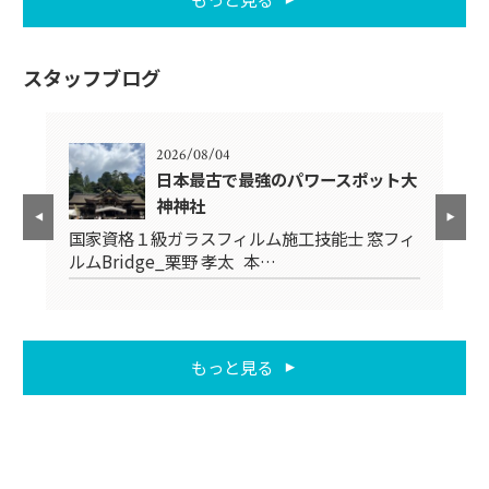
スタッフブログ
2026/08/04
日本最古で最強のパワースポット大
神神社
フィ
国
国家資格１級ガラスフィルム施工技能士 窓フィ
ル
ルムBridge_栗野 孝太 本…
もっと見る