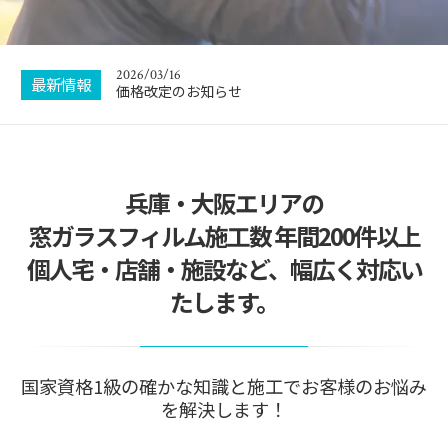
お盆休暇のお知らせ
2026/03/16
価格改定のお知らせ
最新情報
2026/01/04
新年のご挨拶
2025/09/27
ボランティア施工させていただきました
兵庫・大阪エリアの
窓ガラスフィルム施工数 年間200件以上
2025/08/03
集客サイトでトップランクをいただきました！
個人宅・店舗・施設など、幅広く対応い
たします。
2026/08/06
お盆休暇のお知らせ
国家資格1級の確かな知識と施工でお客様のお悩み
を解決します！