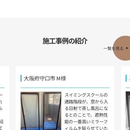
施工事例の紹介
一覧を見る
大阪府守口市 M様
ー
スイミングスクールの
れ
通路階段が、窓から入
ル
る日射で蒸し風呂にな
るとのことで、遮熱性
紹
能の一番高いミラーフ
工
ィルムを貼らせていた