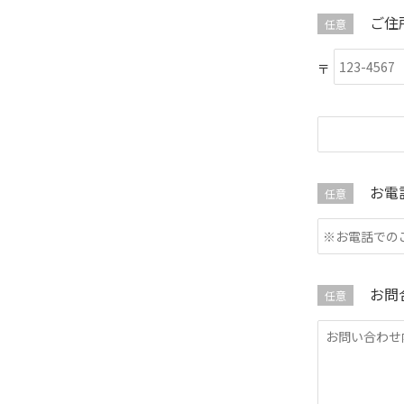
ご住
任意
お電
任意
お問
任意