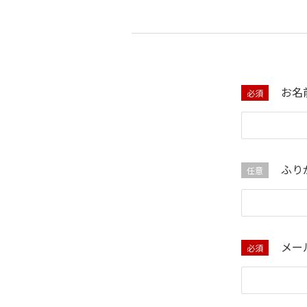
お名
必須
ふり
任意
メー
必須