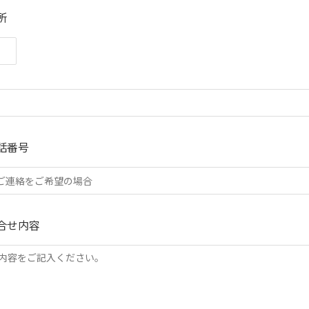
所
話番号
合せ内容