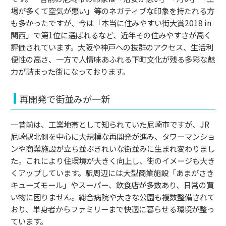
場が多くて空気が悪い」等のネガティブな印象を持たれる方
も多かったですが、今は「本当に住みやすい街大賞2018 in
関西」で第1位に選ばれるなど、近年その住みやすさが高く
評価されています。大阪や神戸への抜群のアクセス、
生活利
便性の高さ、一方で人情味あふれる下町文化が残る多彩な魅
力が詰まった街になっております。
再開発で街並みが一新
一昔前は、工業地帯として知られていた尼崎市ですが、JR
尼崎駅北側を中心に大規模な再開発が進み、タワーマンショ
ンや商業施設が立ち並ぶきれいな街並みに生まれ変わりまし
た。これにより住環境が大きく向上し、街のイメージも大き
くアップしています。駅周辺には大型商業施設「あまがさき
キューズモール」やスーパー、飲食店が多数あり、日常の買
い物に困りません。総合病院や大きな公園も複数整備されて
おり、単身者からファミリーまで快適に暮らせる環境が整っ
ています。