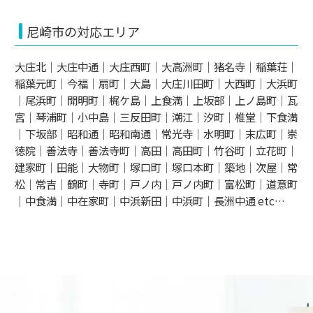
尼崎市の対応エリア
大庄北｜大庄中通｜大庄西町｜大高洲町｜猪名寺｜稲葉荘｜
稲葉元町｜今福｜扇町｜大島｜大庄川田町｜大西町｜大浜町
｜尾浜町｜開明町｜梶ケ島｜上食満｜上坂部｜上ノ島町｜瓦
宮｜琴浦町｜小中島｜三反田町｜潮江｜汐町｜椎堂｜下食満
｜下坂部｜昭和通｜昭和南通｜常光寺｜水明町｜末広町｜崇
徳院｜善法寺｜善法寺町｜高田｜高田町｜竹谷町｜立花町｜
建家町｜田能｜大物町｜塚口町｜塚口本町｜築地｜次屋｜常
松｜常吉｜鶴町｜寺町｜戸ノ内｜戸ノ内町｜富松町｜道意町
｜中食満｜中在家町｜中浜新田｜中浜町｜長洲中通 etc…