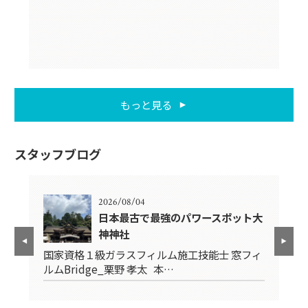
もっと見る
スタッフブログ
2026/08/04
日本最古で最強のパワースポット大
神神社
フィ
国
国家資格１級ガラスフィルム施工技能士 窓フィ
ル
ルムBridge_栗野 孝太 本…