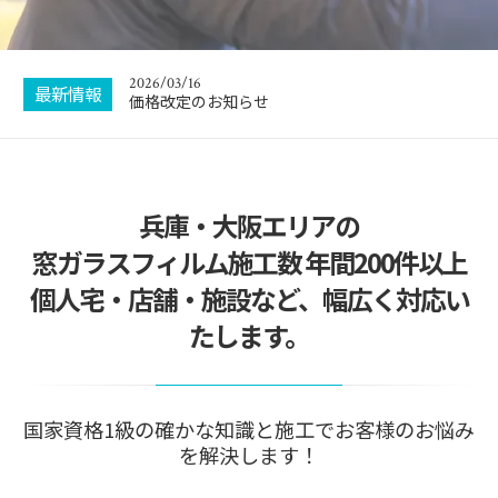
2026/08/06
お盆休暇のお知らせ
2026/03/16
最新情報
価格改定のお知らせ
2026/01/04
新年のご挨拶
兵庫・大阪エリアの
2025/09/27
ボランティア施工させていただきました
窓ガラスフィルム施工数 年間200件以上
2025/08/03
個人宅・店舗・施設など、幅広く対応い
集客サイトでトップランクをいただきました！
たします。
2026/08/06
お盆休暇のお知らせ
国家資格1級の確かな知識と施工でお客様のお悩み
を解決します！