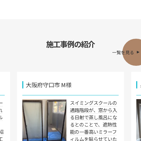
施工事例の紹介
一覧を見る
大阪府守口市 M様
ー
スイミングスクールの
れ
通路階段が、窓から入
ル
る日射で蒸し風呂にな
るとのことで、遮熱性
紹
能の一番高いミラーフ
工
ィルムを貼らせていた