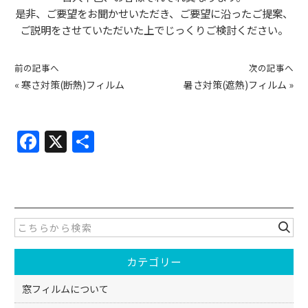
是非、ご要望をお聞かせいただき、ご要望に沿ったご提案、
ご説明をさせていただいた上でじっくりご検討ください。
前の記事へ
次の記事へ
«
寒さ対策(断熱)フィルム
暑さ対策(遮熱)フィルム
»
F
X
共
a
有
c
e
b
o
カテゴリー
o
k
窓フィルムについて