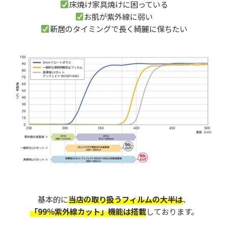
床焼け家具焼けに困っている
お肌が紫外線に弱い
新居のタイミングで長く綺麗に保ちたい
基本的に
当店の取り扱うフィルムの大半は
、
「99％紫外線カット」機能は搭載
しております。