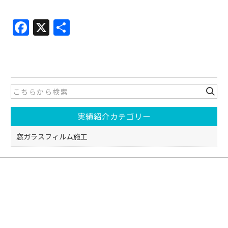
F
X
共
a
有
c
e
b
o
実績紹介カテゴリー
o
k
窓ガラスフィルム施工